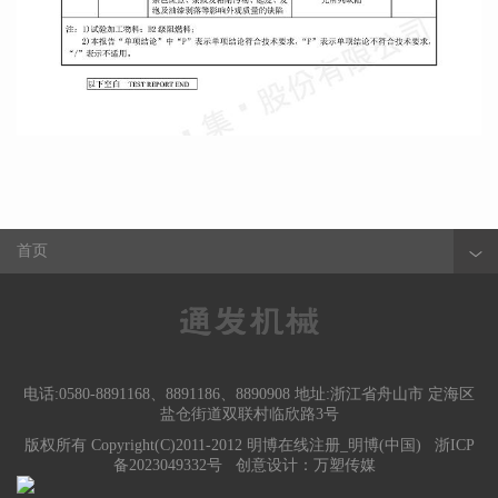
首页
电话:0580-8891168、8891186、8890908 地址:浙江省舟山市 定海区
盐仓街道双联村临欣路3号
版权所有 Copyright(C)2011-2012 明博在线注册_明博(中国)
浙ICP
备2023049332号
创意设计：
万塑传媒