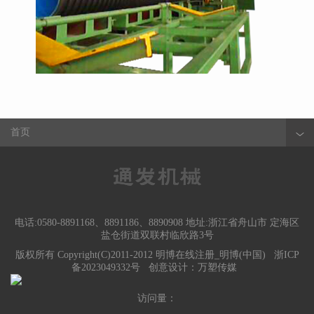
首页
电话:0580-8891168、8891186、8890908 地址:浙江省舟山市 定海区
盐仓街道双联村临欣路3号
版权所有 Copyright(C)2011-2012 明博在线注册_明博(中国)
浙ICP
备2023049332号
创意设计：
万塑传媒
访问量：