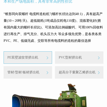
本和生产场地面积，具有非常高的性价比
“锥形同向双螺杆 电缆料造粒机”(螺杆长径比达到48:1)，具有超高产
量(10～20吨/天)、超低能耗(1吨成品仅耗电110度)、混炼塑化好(拥
有国内最大的螺杆长径比)、可添加高比例碳酸钙、可用100%回收料
进行再生产、排气充分、机头压力大 等众多领先优势，是各类各类
PVC、PE、低烟无卤、交联等所有电缆料的造粒的最佳选择
PE双壁波纹管挤出机
PVC型材挤出机
管材/型材/板材挤出机
超高分子量聚乙烯挤出机