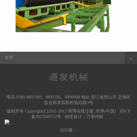
首页
电话:0580-8891168、8891186、8890908 地址:浙江省舟山市 定海区
盐仓街道双联村临欣路3号
版权所有 Copyright(C)2011-2012 明博在线注册_明博(中国)
浙ICP
备2023049332号
创意设计：
万塑传媒
访问量：