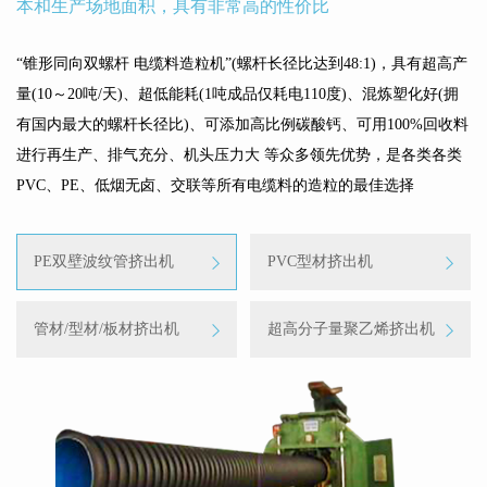
本和生产场地面积，具有非常高的性价比
“锥形同向双螺杆 电缆料造粒机”(螺杆长径比达到48:1)，具有超高产
量(10～20吨/天)、超低能耗(1吨成品仅耗电110度)、混炼塑化好(拥
有国内最大的螺杆长径比)、可添加高比例碳酸钙、可用100%回收料
进行再生产、排气充分、机头压力大 等众多领先优势，是各类各类
PVC、PE、低烟无卤、交联等所有电缆料的造粒的最佳选择
PE双壁波纹管挤出机
PVC型材挤出机
管材/型材/板材挤出机
超高分子量聚乙烯挤出机